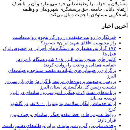
مسئولان و احزاب را وظیفه ذاتی خود می‌پندارد و آن را با هدف
ارتقای دانایی جامعه، حق پرسشگری شهروندان و وظیفه
پاسخگویی مسئولان با جدیت دنبال می‌کند.
آخرین اخبار
خبرنگاری؛ روایت حقیقت در روزگار هجوم روایت‌هاست
راز محبوبیت «آقای شهید ایران» چه بود؟
۱۷۳ گزارش هشداری به دستگاه های اجرایی در خصوص ترک
فعل ها
کانون‌های بسیج رسانه البرز ۱۰۸ شب همگام با مردم،
حماسه همدلی و وحدت را روایت کردند
برگزاری راهپیمایی‌های شبانه به مقصد مساجد و هیئت‌های
البرز
بررسی وضعیت پرونده‌های مرتبط با گزارش‌های بازرسی در
نشست رئیس کل دادگستری استان البرز
برنامه‌های مشترک فرهنگی، آموزشی و رسانه‌ای در البرز
توسعه می‌یابد
ارائه خدمات رایگان سلامت به بیش از ۹۰۰ نفر در گلشهر
کرج
روابط عمومی‌ها در خط مقدم جنگ رسانه‌ای و جهاد تبیین
قرار دارند
وحدت ملی بزرگترین سرمایه در برابر توطئه‌های دشمن است