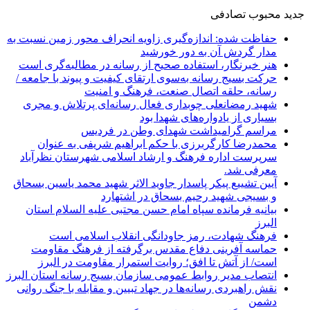
جدید
محبوب
تصادفی
حفاظت شده: اندازه‌گیری زاویه انحراف محور زمین نسبت به
مدار گردش آن به دور خورشید
هنر خبرنگار، استفاده صحیح از رسانه در مطالبه‌گری است
حرکت بسیج رسانه به‌سوی ارتقای کیفیت و پیوند با جامعه /
رسانه، حلقه اتصال صنعت، فرهنگ و امنیت
شهید رمضانعلی چوبداری فعال رسانه‌ای پرتلاش و مجری
بسیاری از یادواره‌های شهدا بود
مراسم گرامیداشت شهدای وطن در فردیس
محمدرضا کارگربرزی با حکم ابراهیم شریفی به عنوان
سرپرست اداره فرهنگ و ارشاد اسلامی شهرستان نظرآباد
معرفی شد.
آیین تشییع پیکر پاسدار جاوید الاثر شهید محمد یاسین بسحاق
و بسیجی شهید رحیم بسحاق در اشتهارد
بیانیه فرمانده سپاه امام حسن مجتبی علیه السلام استان
البرز
فرهنگ شهادت، رمز جاودانگی انقلاب اسلامی است
حماسه آفرینی دفاع مقدس برگرفته از فرهنگ مقاومت
است/ از آتش تا افق؛ روایت استمرار مقاومت در البرز
انتصاب مدیر روابط عمومی سازمان بسیج رسانه استان البرز
نقش راهبردی رسانه‌ها در جهاد تبیین و مقابله با جنگ روانی
دشمن