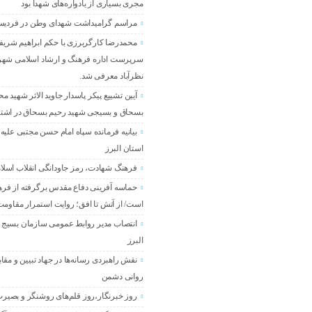
مجری بسیاری از یادواره‌های شهدا بود
مراسم گرامیداشت شهدای وطن در فردی
محمدرضا کارگربرزی با حکم ابراهیم شریفی
سرپرست اداره فرهنگ و ارشاد اسلامی شه
نظرآباد معرفی شد.
آیین تشییع پیکر پاسدار جاوید الاثر شهید م
بسحاق و بسیجی شهید رحیم بسحاق در اشته
بیانیه فرمانده سپاه امام حسن مجتبی علیه 
استان البرز
فرهنگ شهادت، رمز جاودانگی انقلاب اسل
حماسه آفرینی دفاع مقدس برگرفته از فر
است/ از آتش تا افق؛ روایت استمرار مقاومت 
انتصاب مدیر روابط عمومی سازمان بسیج 
البرز
نقش راهبردی رسانه‌ها در جهاد تبیین و مقاب
روانی دشمن
روز خبرنگار،روز قلم‌های روشنگر و بصیر