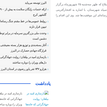
البرز توسعه می‌یابد
در جلسه شورای اداری شهرستان ساوجبلاغ که ظهر سه‌شنبه ۲۵ شهریورماه برگزار
ا
پاه شهرستان، با اشاره به افتخارآفرینی
گلشهر کرج
نه‌ای این موفقیت‌ها شد. وی این اقدام را
روابط عمومی‌ها در خط مقدم جنگ رسانه‌ای
تبیین قرار دارند
وحدت ملی بزرگترین سرمایه در برابر توطئ
دشمن است
آغاز بسته‌بندی و توزیع هزار بسته معیشت
قرارگاه جهادی حصارک در البرز
بازسازی امید در بیلقان؛ روایت جهادگرانی ک
دل‌های ویران را دوباره ساختند
هزارو ۷۳۷ نفر یاور رضوی در استان البرز فعال هستند
یادداشت
بازسازی امید در بیل
جهادگرانی که خانه‌ها
ویران را دوباره ساخت