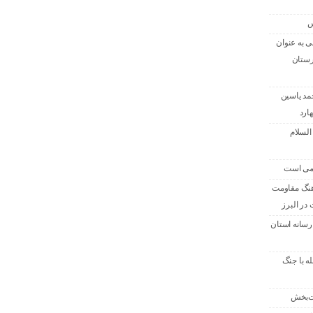
س
 به عنوان
رستان
حمد یاسین
ارد
السلام
امی است
هنگ مقاومت
در البرز
رسانه استان
له با جنگ
ت‌بخش