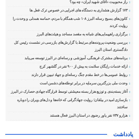
راز محبوبیت «آقای شهید ایران» چه بود؟
۱۷۳ گزارش هشداری به دستگاه های اجرایی در خصوص ترک فعل ها
کانون‌های بسیج رسانه البرز ۱۰۸ شب همگام با مردم، حماسه همدلی و وحدت را
روایت کردند
برگزاری راهپیمایی‌های شبانه به مقصد مساجد و هیئت‌های البرز
بررسی وضعیت پرونده‌های مرتبط با گزارش‌های بازرسی در نشست رئیس کل
دادگستری استان البرز
برنامه‌های مشترک فرهنگی، آموزشی و رسانه‌ای در البرز توسعه می‌یابد
ارائه خدمات رایگان سلامت به بیش از ۹۰۰ نفر در گلشهر کرج
روابط عمومی‌ها در خط مقدم جنگ رسانه‌ای و جهاد تبیین قرار دارند
وحدت ملی بزرگترین سرمایه در برابر توطئه‌های دشمن است
آغاز بسته‌بندی و توزیع هزار بسته معیشتی توسط قرارگاه جهادی حصارک در البرز
بازسازی امید در بیلقان؛ روایت جهادگرانی که خانه‌ها و دل‌های ویران را دوباره
ساختند
هزارو ۷۳۷ نفر یاور رضوی در استان البرز فعال هستند
یادداشت