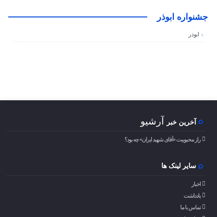
جشنواره ابوذر
ابوذر
آرشیو
آخرین خبر
راز محبوبیت «آقای شهید ایران» چه بود؟
سایر لینک ها
اخبار
یادداشت
تماس با ما