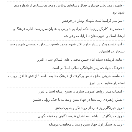
شهید رمضانعلی چوبداری فعال رسانه‌ای پرتلاش و مجری بسیاری از یادواره‌های
شهدا بود
مراسم گرامیداشت شهدای وطن در فردیس
محمدرضا کارگربرزی با حکم ابراهیم شریفی به عنوان سرپرست اداره فرهنگ و
ارشاد اسلامی شهرستان نظرآباد معرفی شد.
آیین تشییع پیکر پاسدار جاوید الاثر شهید محمد یاسین بسحاق و بسیجی شهید رحیم
بسحاق در اشتهارد
بیانیه فرمانده سپاه امام حسن مجتبی علیه السلام استان البرز
فرهنگ شهادت، رمز جاودانگی انقلاب اسلامی است
حماسه آفرینی دفاع مقدس برگرفته از فرهنگ مقاومت است/ از آتش تا افق؛ روایت
استمرار مقاومت در البرز
انتصاب مدیر روابط عمومی سازمان بسیج رسانه استان البرز
نقش راهبردی رسانه‌ها در جهاد تبیین و مقابله با جنگ روانی دشمن
روز خبرنگار،روز قلم‌های روشنگر و بصیرت‌بخش
روز خبرنگار؛ پاسداشت مجاهدان عرصه آگاهی و حقیقت‌گویی
رسانه، سنگر اول جهاد تبیین و میدان مجاهدت مؤمنانه