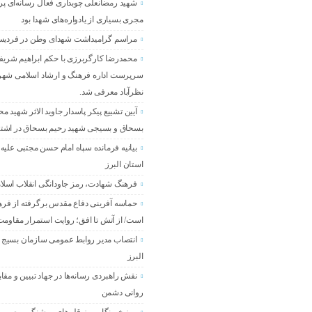
شهید رمضانعلی چوبداری فعال رسانه‌ای پر
مجری بسیاری از یادواره‌های شهدا بود
مراسم گرامیداشت شهدای وطن در فردی
محمدرضا کارگربرزی با حکم ابراهیم شریفی
سرپرست اداره فرهنگ و ارشاد اسلامی شه
نظرآباد معرفی شد.
آیین تشییع پیکر پاسدار جاوید الاثر شهید م
بسحاق و بسیجی شهید رحیم بسحاق در اشته
بیانیه فرمانده سپاه امام حسن مجتبی علیه 
استان البرز
فرهنگ شهادت، رمز جاودانگی انقلاب اسل
حماسه آفرینی دفاع مقدس برگرفته از فر
است/ از آتش تا افق؛ روایت استمرار مقاومت 
انتصاب مدیر روابط عمومی سازمان بسیج 
البرز
نقش راهبردی رسانه‌ها در جهاد تبیین و مقاب
روانی دشمن