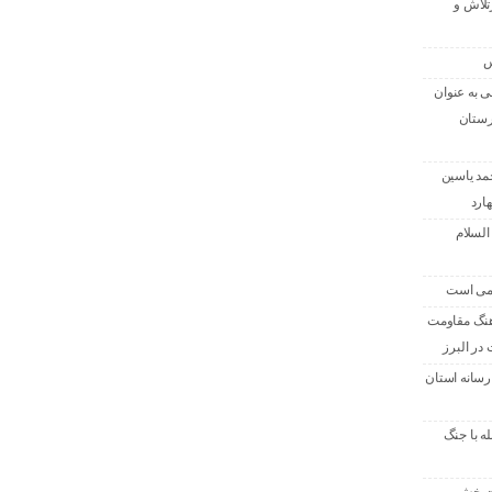
تلاش و
س
 به عنوان
رستان
حمد یاسین
ارد
السلام
امی است
هنگ مقاومت
در البرز
رسانه استان
له با جنگ