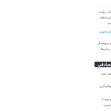
قان؛ روایت
 و دل‌های
ند
ای فناوری
ک پژوهشگر
 سازه‌ها
صادفی
ور زمین
طالبه‌گری
یوند با
امنیت