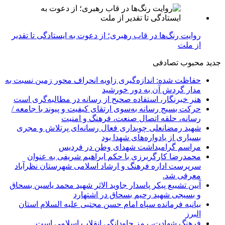
روایت رنگ‌ها در قاب رهبری؛ از دعوت به ایستادگی تا تقدیر
از ملت
جدید
محبوب
تصادفی
حفاظت شده: اندازه‌گیری زاویه انحراف محور زمین نسبت به
مدار گردش آن به دور خورشید
هنر خبرنگار، استفاده صحیح از رسانه در مطالبه‌گری است
حرکت بسیج رسانه به‌سوی ارتقای کیفیت و پیوند با جامعه /
رسانه، حلقه اتصال صنعت، فرهنگ و امنیت
شهید رمضانعلی چوبداری فعال رسانه‌ای پرتلاش و مجری
بسیاری از یادواره‌های شهدا بود
مراسم گرامیداشت شهدای وطن در فردیس
محمدرضا کارگربرزی با حکم ابراهیم شریفی به عنوان
سرپرست اداره فرهنگ و ارشاد اسلامی شهرستان نظرآباد
معرفی شد.
آیین تشییع پیکر پاسدار جاوید الاثر شهید محمد یاسین بسحاق
و بسیجی شهید رحیم بسحاق در اشتهارد
بیانیه فرمانده سپاه امام حسن مجتبی علیه السلام استان
البرز
فرهنگ شهادت، رمز جاودانگی انقلاب اسلامی است