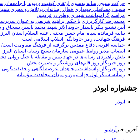
حرکت بسیج رسانه به‌سوی ارتقای کیفیت و پیوند با جامعه / ر
شهید رمضانعلی چوبداری فعال رسانه‌ای پرتلاش و مجری بسیاری 
مراسم گرامیداشت شهدای وطن در فردیس
محمدرضا کارگربرزی با حکم ابراهیم شریفی به عنوان سرپرست
آیین تشییع پیکر پاسدار جاوید الاثر شهید محمد یاسین بسحاق 
بیانیه فرمانده سپاه امام حسن مجتبی علیه السلام استان البرز
فرهنگ شهادت، رمز جاودانگی انقلاب اسلامی است
حماسه آفرینی دفاع مقدس برگرفته از فرهنگ مقاومت است/ از 
انتصاب مدیر روابط عمومی سازمان بسیج رسانه استان البرز
نقش راهبردی رسانه‌ها در جهاد تبیین و مقابله با جنگ روانی د
روز خبرنگار،روز قلم‌های روشنگر و بصیرت‌بخش
روز خبرنگار؛ پاسداشت مجاهدان عرصه آگاهی و حقیقت‌گویی
رسانه، سنگر اول جهاد تبیین و میدان مجاهدت مؤمنانه
جشنواره ابوذر
ابوذر
آخرین خبر
آرشیو