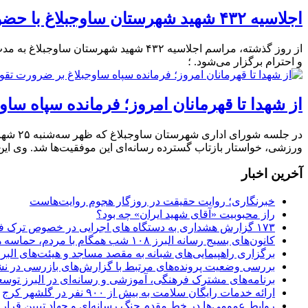
اجلاسیه ۴۳۲ شهید شهرستان ساوجبلاغ با حضور باشکوه مردم آغاز شد
از روز گذشته، مراسم اجلاسیه ۴۳۲ شهی
و احترام برگزار می‌شود. ؛
از شهدا تا قهرمانان امروز؛ فرمانده سپاه سا
در جلس
ورزشی، خواستار بازتاب گسترده رسانه‌ای این موفقیت‌ها شد. وی این 
آخرین اخبار
خبرنگاری؛ روایت حقیقت در روزگار هجوم روایت‌هاست
راز محبوبیت «آقای شهید ایران» چه بود؟
۱۷۳ گزارش هشداری به دستگاه های اجرایی در خصوص ترک فعل ها
کانون‌های بسیج رسانه البرز ۱۰۸ شب همگام با مردم، حماسه همدلی و وحدت را روایت کردند
برگزاری راهپیمایی‌های شبانه به مقصد مساجد و هیئت‌های البرز
بررسی وضعیت پرونده‌های مرتبط با گزارش‌های بازرسی در ن
برنامه‌های مشترک فرهنگی، آموزشی و رسانه‌ای در البرز توسعه
ارائه خدمات رایگان سلامت به بیش از ۹۰۰ نفر در گلشهر کرج
روابط عمومی‌ها در خط مقدم جنگ رسانه‌ای و جهاد تبیین قرار د