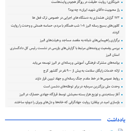
خبرنگاری؛ روایت حقیقت در روزگار هجوم روایت‌هاست
راز محبوبیت «آقای شهید ایران» چه بود؟
۱۷۳ گزارش هشداری به دستگاه های اجرایی در خصوص ترک فعل ها
کانون‌های بسیج رسانه البرز ۱۰۸ شب همگام با مردم، حماسه همدلی و وحدت را روایت
کردند
برگزاری راهپیمایی‌های شبانه به مقصد مساجد و هیئت‌های البرز
بررسی وضعیت پرونده‌های مرتبط با گزارش‌های بازرسی در نشست رئیس کل دادگستری
استان البرز
برنامه‌های مشترک فرهنگی، آموزشی و رسانه‌ای در البرز توسعه می‌یابد
ارائه خدمات رایگان سلامت به بیش از ۹۰۰ نفر در گلشهر کرج
روابط عمومی‌ها در خط مقدم جنگ رسانه‌ای و جهاد تبیین قرار دارند
وحدت ملی بزرگترین سرمایه در برابر توطئه‌های دشمن است
آغاز بسته‌بندی و توزیع هزار بسته معیشتی توسط قرارگاه جهادی حصارک در البرز
بازسازی امید در بیلقان؛ روایت جهادگرانی که خانه‌ها و دل‌های ویران را دوباره ساختند
یادداشت