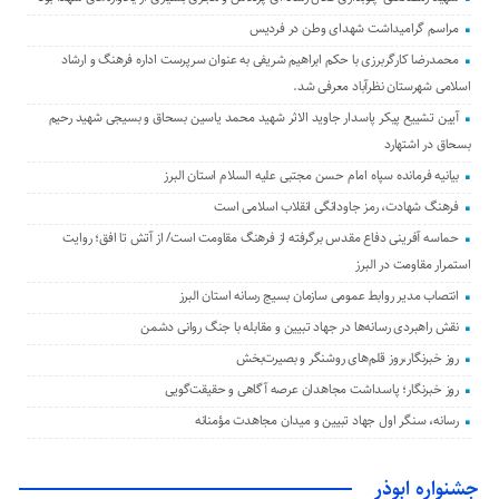
مراسم گرامیداشت شهدای وطن در فردیس
محمدرضا کارگربرزی با حکم ابراهیم شریفی به عنوان سرپرست اداره فرهنگ و ارشاد
اسلامی شهرستان نظرآباد معرفی شد.
آیین تشییع پیکر پاسدار جاوید الاثر شهید محمد یاسین بسحاق و بسیجی شهید رحیم
بسحاق در اشتهارد
بیانیه فرمانده سپاه امام حسن مجتبی علیه السلام استان البرز
فرهنگ شهادت، رمز جاودانگی انقلاب اسلامی است
حماسه آفرینی دفاع مقدس برگرفته از فرهنگ مقاومت است/ از آتش تا افق؛ روایت
استمرار مقاومت در البرز
انتصاب مدیر روابط عمومی سازمان بسیج رسانه استان البرز
نقش راهبردی رسانه‌ها در جهاد تبیین و مقابله با جنگ روانی دشمن
روز خبرنگار،روز قلم‌های روشنگر و بصیرت‌بخش
روز خبرنگار؛ پاسداشت مجاهدان عرصه آگاهی و حقیقت‌گویی
رسانه، سنگر اول جهاد تبیین و میدان مجاهدت مؤمنانه
جشنواره ابوذر