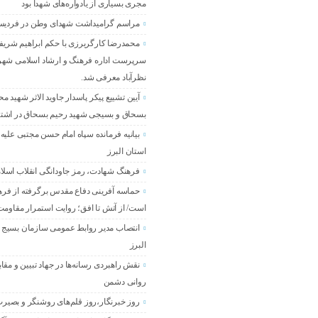
مجری بسیاری از یادواره‌های شهدا بود
مراسم گرامیداشت شهدای وطن در فردی
محمدرضا کارگربرزی با حکم ابراهیم شریفی
سرپرست اداره فرهنگ و ارشاد اسلامی شه
نظرآباد معرفی شد.
آیین تشییع پیکر پاسدار جاوید الاثر شهید م
بسحاق و بسیجی شهید رحیم بسحاق در اشته
بیانیه فرمانده سپاه امام حسن مجتبی علیه 
استان البرز
فرهنگ شهادت، رمز جاودانگی انقلاب اسل
حماسه آفرینی دفاع مقدس برگرفته از فر
است/ از آتش تا افق؛ روایت استمرار مقاومت 
انتصاب مدیر روابط عمومی سازمان بسیج 
البرز
نقش راهبردی رسانه‌ها در جهاد تبیین و مقاب
روانی دشمن
روز خبرنگار،روز قلم‌های روشنگر و بصیر