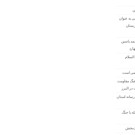
س
 به عنوان
رستان
حمد یاسین
ارد
السلام
امی است
هنگ مقاومت
در البرز
رسانه استان
له با جنگ
ت‌بخش