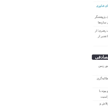
ای فناوری
ک پژوهشگر
 سازه‌ها
 رهبری؛ از
تقدیر از
صادفی
ور زمین
طالبه‌گری
یوند با
امنیت
تلاش و