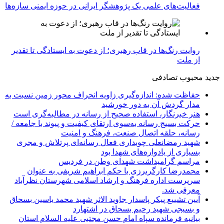
فعالیت‌های علمی یک پژوهشگر ایرانی در حوزه ایمنی سازه‌ها
روایت رنگ‌ها در قاب رهبری؛ از دعوت به ایستادگی تا تقدیر
از ملت
جدید
محبوب
تصادفی
حفاظت شده: اندازه‌گیری زاویه انحراف محور زمین نسبت به
مدار گردش آن به دور خورشید
هنر خبرنگار، استفاده صحیح از رسانه در مطالبه‌گری است
حرکت بسیج رسانه به‌سوی ارتقای کیفیت و پیوند با جامعه /
رسانه، حلقه اتصال صنعت، فرهنگ و امنیت
شهید رمضانعلی چوبداری فعال رسانه‌ای پرتلاش و مجری
بسیاری از یادواره‌های شهدا بود
مراسم گرامیداشت شهدای وطن در فردیس
محمدرضا کارگربرزی با حکم ابراهیم شریفی به عنوان
سرپرست اداره فرهنگ و ارشاد اسلامی شهرستان نظرآباد
معرفی شد.
آیین تشییع پیکر پاسدار جاوید الاثر شهید محمد یاسین بسحاق
و بسیجی شهید رحیم بسحاق در اشتهارد
بیانیه فرمانده سپاه امام حسن مجتبی علیه السلام استان