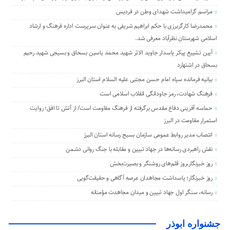
مراسم گرامیداشت شهدای وطن در فردیس
محمدرضا کارگربرزی با حکم ابراهیم شریفی به عنوان سرپرست اداره فرهنگ و ارشاد
اسلامی شهرستان نظرآباد معرفی شد.
آیین تشییع پیکر پاسدار جاوید الاثر شهید محمد یاسین بسحاق و بسیجی شهید رحیم
بسحاق در اشتهارد
بیانیه فرمانده سپاه امام حسن مجتبی علیه السلام استان البرز
فرهنگ شهادت، رمز جاودانگی انقلاب اسلامی است
حماسه آفرینی دفاع مقدس برگرفته از فرهنگ مقاومت است/ از آتش تا افق؛ روایت
استمرار مقاومت در البرز
انتصاب مدیر روابط عمومی سازمان بسیج رسانه استان البرز
نقش راهبردی رسانه‌ها در جهاد تبیین و مقابله با جنگ روانی دشمن
روز خبرنگار،روز قلم‌های روشنگر و بصیرت‌بخش
روز خبرنگار؛ پاسداشت مجاهدان عرصه آگاهی و حقیقت‌گویی
رسانه، سنگر اول جهاد تبیین و میدان مجاهدت مؤمنانه
جشنواره ابوذر