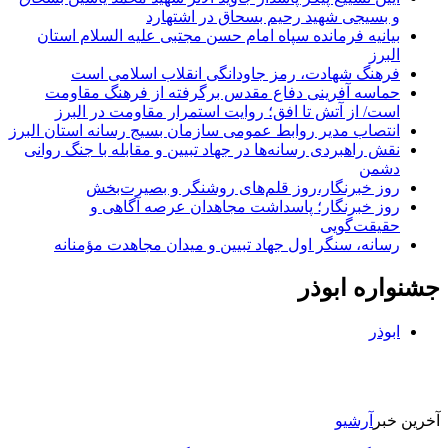
و بسیجی شهید رحیم بسحاق در اشتهارد
بیانیه فرمانده سپاه امام حسن مجتبی علیه السلام استان
البرز
فرهنگ شهادت، رمز جاودانگی انقلاب اسلامی است
حماسه آفرینی دفاع مقدس برگرفته از فرهنگ مقاومت
است/ از آتش تا افق؛ روایت استمرار مقاومت در البرز
انتصاب مدیر روابط عمومی سازمان بسیج رسانه استان البرز
نقش راهبردی رسانه‌ها در جهاد تبیین و مقابله با جنگ روانی
دشمن
روز خبرنگار،روز قلم‌های روشنگر و بصیرت‌بخش
روز خبرنگار؛ پاسداشت مجاهدان عرصه آگاهی و
حقیقت‌گویی
رسانه، سنگر اول جهاد تبیین و میدان مجاهدت مؤمنانه
جشنواره ابوذر
ابوذر
آخرین خبر
آرشیو