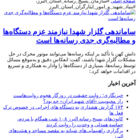
صفحه اصلی
#سازمان_بسیج_رسانه_استان_البرز،
#بنیاد_شهید_و_امور_ایثارگران_استان_البرز
ساماندهی گلزار شهدا نیازمند عزم دستگاه‌ها
و مطالبه‌گری جدی رسانه‌ها است
دانش کهن با تأکید بر اینکه رسانه‌ها می‌توانند موتور محرک در حل
مشکلات گلزار شهدا باشند، گفت: انعکاس دقیق و به‌موقع مسائل
توسط رسانه‌ها، بسیاری از دستگاه‌ها را وادار به همکاری و تسریع
در اقدامات خواهد کرد.؛
آخرین اخبار
خبرنگاری؛ روایت حقیقت در روزگار هجوم روایت‌هاست
راز محبوبیت «آقای شهید ایران» چه بود؟
۱۷۳ گزارش هشداری به دستگاه های اجرایی در خصوص ترک
فعل ها
کانون‌های بسیج رسانه البرز ۱۰۸ شب همگام با مردم،
حماسه همدلی و وحدت را روایت کردند
برگزاری راهپیمایی‌های شبانه به مقصد مساجد و هیئت‌های
البرز