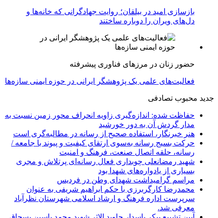
بازسازی امید در بیلقان؛ روایت جهادگرانی که خانه‌ها و
دل‌های ویران را دوباره ساختند
حضور زنان در مرزهای فناوری پیشرفته
فعالیت‌های علمی یک پژوهشگر ایرانی در حوزه ایمنی سازه‌ها
جدید
محبوب
تصادفی
حفاظت شده: اندازه‌گیری زاویه انحراف محور زمین نسبت به
مدار گردش آن به دور خورشید
هنر خبرنگار، استفاده صحیح از رسانه در مطالبه‌گری است
حرکت بسیج رسانه به‌سوی ارتقای کیفیت و پیوند با جامعه /
رسانه، حلقه اتصال صنعت، فرهنگ و امنیت
شهید رمضانعلی چوبداری فعال رسانه‌ای پرتلاش و مجری
بسیاری از یادواره‌های شهدا بود
مراسم گرامیداشت شهدای وطن در فردیس
محمدرضا کارگربرزی با حکم ابراهیم شریفی به عنوان
سرپرست اداره فرهنگ و ارشاد اسلامی شهرستان نظرآباد
معرفی شد.
آیین تشییع پیکر پاسدار جاوید الاثر شهید محمد یاسین بسحاق