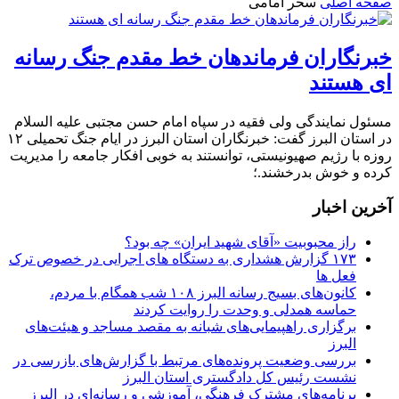
صفحه اصلی
سحر امامی
خبرنگاران فرماندهان خط مقدم جنگ رسانه
ای هستند
مسئول نمایندگی ولی فقیه در سپاه امام حسن مجتبی علیه السلام
در استان البرز گفت: خبرنگاران استان البرز در ایام جنگ تحمیلی ۱۲
روزه با رژیم صهیونیستی، توانستند به خوبی افکار جامعه را مدیریت
کرده و خوش بدرخشند.؛
آخرین اخبار
راز محبوبیت «آقای شهید ایران» چه بود؟
۱۷۳ گزارش هشداری به دستگاه های اجرایی در خصوص ترک
فعل ها
کانون‌های بسیج رسانه البرز ۱۰۸ شب همگام با مردم،
حماسه همدلی و وحدت را روایت کردند
برگزاری راهپیمایی‌های شبانه به مقصد مساجد و هیئت‌های
البرز
بررسی وضعیت پرونده‌های مرتبط با گزارش‌های بازرسی در
نشست رئیس کل دادگستری استان البرز
برنامه‌های مشترک فرهنگی، آموزشی و رسانه‌ای در البرز