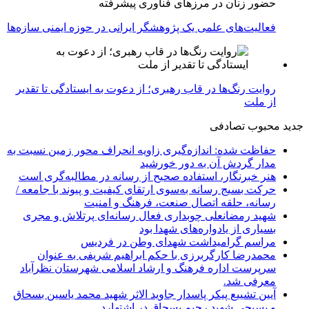
حضور زنان در مرزهای فناوری پیشرفته
فعالیت‌های علمی یک پژوهشگر ایرانی در حوزه ایمنی سازه‌ها
روایت رنگ‌ها در قاب رهبری؛ از دعوت به ایستادگی تا تقدیر
از ملت
جدید
محبوب
تصادفی
حفاظت شده: اندازه‌گیری زاویه انحراف محور زمین نسبت به
مدار گردش آن به دور خورشید
هنر خبرنگار، استفاده صحیح از رسانه در مطالبه‌گری است
حرکت بسیج رسانه به‌سوی ارتقای کیفیت و پیوند با جامعه /
رسانه، حلقه اتصال صنعت، فرهنگ و امنیت
شهید رمضانعلی چوبداری فعال رسانه‌ای پرتلاش و مجری
بسیاری از یادواره‌های شهدا بود
مراسم گرامیداشت شهدای وطن در فردیس
محمدرضا کارگربرزی با حکم ابراهیم شریفی به عنوان
سرپرست اداره فرهنگ و ارشاد اسلامی شهرستان نظرآباد
معرفی شد.
آیین تشییع پیکر پاسدار جاوید الاثر شهید محمد یاسین بسحاق
و بسیجی شهید رحیم بسحاق در اشتهارد