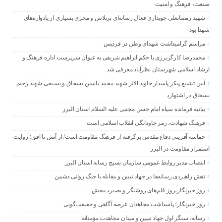
صنعت، فرهنگ و امنیت
شهید رمضانعلی چوبداری فعال رسانه‌ای پرتلاش و مجری بسیاری از یادواره‌های
شهدا بود
مراسم گرامیداشت شهدای وطن در فردیس
محمدرضا کارگربرزی با حکم ابراهیم شریفی به عنوان سرپرست اداره فرهنگ و
ارشاد اسلامی شهرستان نظرآباد معرفی شد.
آیین تشییع پیکر پاسدار جاوید الاثر شهید محمد یاسین بسحاق و بسیجی شهید رحیم
بسحاق در اشتهارد
بیانیه فرمانده سپاه امام حسن مجتبی علیه السلام استان البرز
فرهنگ شهادت، رمز جاودانگی انقلاب اسلامی است
حماسه آفرینی دفاع مقدس برگرفته از فرهنگ مقاومت است/ از آتش تا افق؛ روایت
استمرار مقاومت در البرز
انتصاب مدیر روابط عمومی سازمان بسیج رسانه استان البرز
نقش راهبردی رسانه‌ها در جهاد تبیین و مقابله با جنگ روانی دشمن
روز خبرنگار،روز قلم‌های روشنگر و بصیرت‌بخش
روز خبرنگار؛ پاسداشت مجاهدان عرصه آگاهی و حقیقت‌گویی
رسانه، سنگر اول جهاد تبیین و میدان مجاهدت مؤمنانه