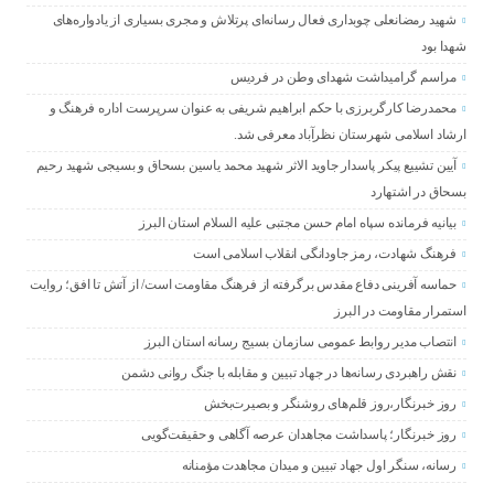
شهید رمضانعلی چوبداری فعال رسانه‌ای پرتلاش و مجری بسیاری از یادواره‌های
شهدا بود
مراسم گرامیداشت شهدای وطن در فردیس
محمدرضا کارگربرزی با حکم ابراهیم شریفی به عنوان سرپرست اداره فرهنگ و
ارشاد اسلامی شهرستان نظرآباد معرفی شد.
آیین تشییع پیکر پاسدار جاوید الاثر شهید محمد یاسین بسحاق و بسیجی شهید رحیم
بسحاق در اشتهارد
بیانیه فرمانده سپاه امام حسن مجتبی علیه السلام استان البرز
فرهنگ شهادت، رمز جاودانگی انقلاب اسلامی است
حماسه آفرینی دفاع مقدس برگرفته از فرهنگ مقاومت است/ از آتش تا افق؛ روایت
استمرار مقاومت در البرز
انتصاب مدیر روابط عمومی سازمان بسیج رسانه استان البرز
نقش راهبردی رسانه‌ها در جهاد تبیین و مقابله با جنگ روانی دشمن
روز خبرنگار،روز قلم‌های روشنگر و بصیرت‌بخش
روز خبرنگار؛ پاسداشت مجاهدان عرصه آگاهی و حقیقت‌گویی
رسانه، سنگر اول جهاد تبیین و میدان مجاهدت مؤمنانه