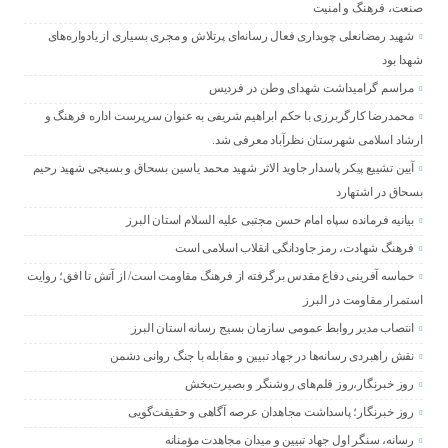
صنعت، فرهنگ و امنیت
شهید رمضانعلی چوبداری فعال رسانه‌ای پرتلاش و مجری بسیاری از یادواره‌های
شهدا بود
مراسم گرامیداشت شهدای وطن در فردیس
محمدرضا کارگربرزی با حکم ابراهیم شریفی به عنوان سرپرست اداره فرهنگ و
ارشاد اسلامی شهرستان نظرآباد معرفی شد.
آیین تشییع پیکر پاسدار جاوید الاثر شهید محمد یاسین بسحاق و بسیجی شهید رحیم
بسحاق در اشتهارد
بیانیه فرمانده سپاه امام حسن مجتبی علیه السلام استان البرز
فرهنگ شهادت، رمز جاودانگی انقلاب اسلامی است
حماسه آفرینی دفاع مقدس برگرفته از فرهنگ مقاومت است/ از آتش تا افق؛ روایت
استمرار مقاومت در البرز
انتصاب مدیر روابط عمومی سازمان بسیج رسانه استان البرز
نقش راهبردی رسانه‌ها در جهاد تبیین و مقابله با جنگ روانی دشمن
روز خبرنگار،روز قلم‌های روشنگر و بصیرت‌بخش
روز خبرنگار؛ پاسداشت مجاهدان عرصه آگاهی و حقیقت‌گویی
رسانه، سنگر اول جهاد تبیین و میدان مجاهدت مؤمنانه