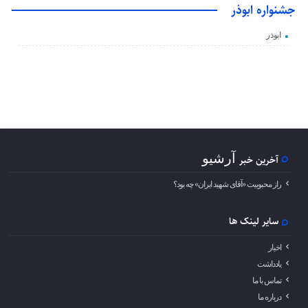
جشنواره ابوذر
ابوذر
آرشیو
آخرین خبر
راز محبوبیت «آقای شهید ایران» چه بود؟
سایر لینک ها
اخبار
یادداشت
تماس با ما
درباره ما