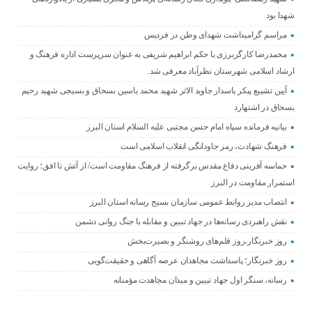
شهدا بود
مراسم گرامیداشت شهدای وطن در فردیس
محمدرضا کارگربرزی با حکم ابراهیم شریفی به عنوان سرپرست اداره فرهنگ و
ارشاد اسلامی شهرستان نظرآباد معرفی شد.
آیین تشییع پیکر پاسدار جاوید الاثر شهید محمد یاسین بسحاق و بسیجی شهید رحیم
بسحاق در اشتهارد
بیانیه فرمانده سپاه امام حسن مجتبی علیه السلام استان البرز
فرهنگ شهادت، رمز جاودانگی انقلاب اسلامی است
حماسه آفرینی دفاع مقدس برگرفته از فرهنگ مقاومت است/ از آتش تا افق؛ روایت
استمرار مقاومت در البرز
انتصاب مدیر روابط عمومی سازمان بسیج رسانه استان البرز
نقش راهبردی رسانه‌ها در جهاد تبیین و مقابله با جنگ روانی دشمن
روز خبرنگار،روز قلم‌های روشنگر و بصیرت‌بخش
روز خبرنگار؛ پاسداشت مجاهدان عرصه آگاهی و حقیقت‌گویی
رسانه، سنگر اول جهاد تبیین و میدان مجاهدت مؤمنانه