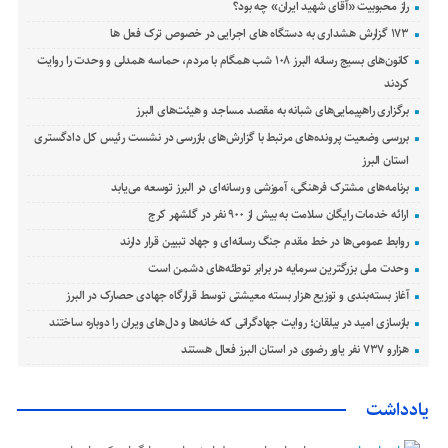
راز محبوبیت «آقای شهید ایران» چه بود؟
۱۷۳ گزارش هشداری به دستگاه های اجرایی در خصوص ترک فعل ها
کانون‌های بسیج رسانه البرز ۱۰۸ شب همگام با مردم، حماسه همدلی و وحدت را روایت
کردند
برگزاری راهپیمایی‌های شبانه به مقصد مساجد و هیئت‌های البرز
بررسی وضعیت پرونده‌های مرتبط با گزارش‌های بازرسی در نشست رئیس کل دادگستری
استان البرز
برنامه‌های مشترک فرهنگی، آموزشی و رسانه‌ای در البرز توسعه می‌یابد
ارائه خدمات رایگان سلامت به بیش از ۹۰۰ نفر در گلشهر کرج
روابط عمومی‌ها در خط مقدم جنگ رسانه‌ای و جهاد تبیین قرار دارند
وحدت ملی بزرگترین سرمایه در برابر توطئه‌های دشمن است
آغاز بسته‌بندی و توزیع هزار بسته معیشتی توسط قرارگاه جهادی حصارک در البرز
بازسازی امید در بیلقان؛ روایت جهادگرانی که خانه‌ها و دل‌های ویران را دوباره ساختند
هزارو ۷۳۷ نفر یاور رضوی در استان البرز فعال هستند
یادداشت