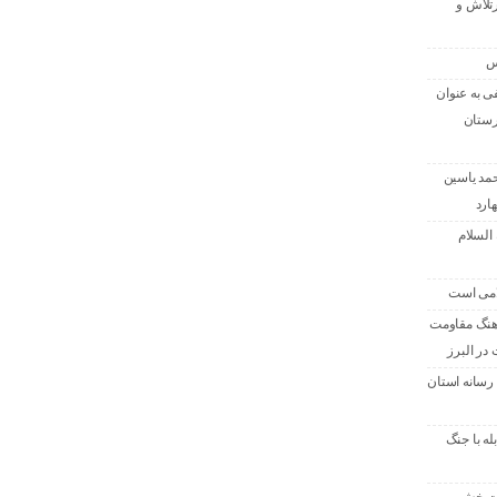
رتلاش و
س
ی به عنوان
رستان
حمد یاسین
ارد
 السلام
امی است
هنگ مقاومت
در البرز
رسانه استان
له با جنگ