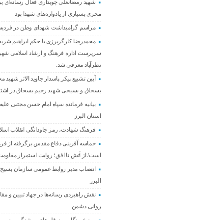
شهید رمضانعلی چوبداری فعال رسانه‌ای پ
مجری بسیاری از یادواره‌های شهدا بود
مراسم گرامیداشت شهدای وطن در فردی
محمدرضا کارگربرزی با حکم ابراهیم شریف
سرپرست اداره فرهنگ و ارشاد اسلامی شه
نظرآباد معرفی شد.
آیین تشییع پیکر پاسدار جاوید الاثر شهید م
بسحاق و بسیجی شهید رحیم بسحاق در اشته
بیانیه فرمانده سپاه امام حسن مجتبی علیه
استان البرز
فرهنگ شهادت، رمز جاودانگی انقلاب اسل
حماسه آفرینی دفاع مقدس برگرفته از فر
است/ از آتش تا افق؛ روایت استمرار مقاومت 
انتصاب مدیر روابط عمومی سازمان بسیج 
البرز
نقش راهبردی رسانه‌ها در جهاد تبیین و مقاب
روانی دشمن