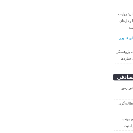
قان؛ روایت
 و دل‌های
ند
ای فناوری
ک پژوهشگر
 سازه‌ها
صادفی
حور زمین
طالبه‌گری
یوند با
امنیت