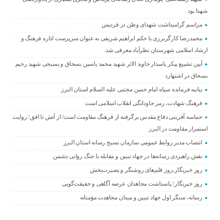
شهدا بود
مراسم گرامیداشت شهدای وطن در فردیس
محمدرضا کارگربرزی با حکم ابراهیم شریفی به عنوان سرپرست اداره فرهنگ و
ارشاد اسلامی شهرستان نظرآباد معرفی شد.
آیین تشییع پیکر پاسدار جاوید الاثر شهید محمد یاسین بسحاق و بسیجی شهید رحیم
بسحاق در اشتهارد
بیانیه فرمانده سپاه امام حسن مجتبی علیه السلام استان البرز
فرهنگ شهادت، رمز جاودانگی انقلاب اسلامی است
حماسه آفرینی دفاع مقدس برگرفته از فرهنگ مقاومت است/ از آتش تا افق؛ روایت
استمرار مقاومت در البرز
انتصاب مدیر روابط عمومی سازمان بسیج رسانه استان البرز
نقش راهبردی رسانه‌ها در جهاد تبیین و مقابله با جنگ روانی دشمن
روز خبرنگار،روز قلم‌های روشنگر و بصیرت‌بخش
روز خبرنگار؛ پاسداشت مجاهدان عرصه آگاهی و حقیقت‌گویی
رسانه، سنگر اول جهاد تبیین و میدان مجاهدت مؤمنانه