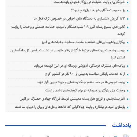
خبرنگاری؛ روایت حقیقت در روزگار هجوم روایت‌هاست
راز محبوبیت «آقای شهید ایران» چه بود؟
۱۷۳ گزارش هشداری به دستگاه های اجرایی در خصوص ترک فعل ها
کانون‌های بسیج رسانه البرز ۱۰۸ شب همگام با مردم، حماسه همدلی و وحدت را روایت
کردند
برگزاری راهپیمایی‌های شبانه به مقصد مساجد و هیئت‌های البرز
بررسی وضعیت پرونده‌های مرتبط با گزارش‌های بازرسی در نشست رئیس کل دادگستری
استان البرز
برنامه‌های مشترک فرهنگی، آموزشی و رسانه‌ای در البرز توسعه می‌یابد
ارائه خدمات رایگان سلامت به بیش از ۹۰۰ نفر در گلشهر کرج
روابط عمومی‌ها در خط مقدم جنگ رسانه‌ای و جهاد تبیین قرار دارند
وحدت ملی بزرگترین سرمایه در برابر توطئه‌های دشمن است
آغاز بسته‌بندی و توزیع هزار بسته معیشتی توسط قرارگاه جهادی حصارک در البرز
بازسازی امید در بیلقان؛ روایت جهادگرانی که خانه‌ها و دل‌های ویران را دوباره ساختند
یادداشت