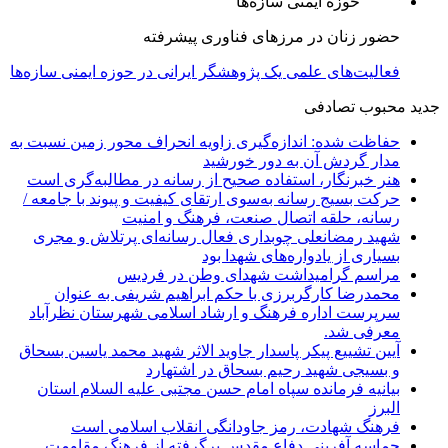
حضور زنان در مرزهای فناوری پیشرفته
فعالیت‌های علمی یک پژوهشگر ایرانی در حوزه ایمنی سازه‌ها
جدید
محبوب
تصادفی
حفاظت شده: اندازه‌گیری زاویه انحراف محور زمین نسبت به
مدار گردش آن به دور خورشید
هنر خبرنگار، استفاده صحیح از رسانه در مطالبه‌گری است
حرکت بسیج رسانه به‌سوی ارتقای کیفیت و پیوند با جامعه /
رسانه، حلقه اتصال صنعت، فرهنگ و امنیت
شهید رمضانعلی چوبداری فعال رسانه‌ای پرتلاش و مجری
بسیاری از یادواره‌های شهدا بود
مراسم گرامیداشت شهدای وطن در فردیس
محمدرضا کارگربرزی با حکم ابراهیم شریفی به عنوان
سرپرست اداره فرهنگ و ارشاد اسلامی شهرستان نظرآباد
معرفی شد.
آیین تشییع پیکر پاسدار جاوید الاثر شهید محمد یاسین بسحاق
و بسیجی شهید رحیم بسحاق در اشتهارد
بیانیه فرمانده سپاه امام حسن مجتبی علیه السلام استان
البرز
فرهنگ شهادت، رمز جاودانگی انقلاب اسلامی است
حماسه آفرینی دفاع مقدس برگرفته از فرهنگ مقاومت