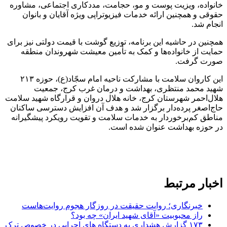
خانواده، ویزیت پوست و مو، حجامت، مددکاری اجتماعی، مشاوره
حقوقی و همچنین ارائه خدمات فیزیوتراپی ویژه آقایان و بانوان
انجام شد.
همچنین در حاشیه این برنامه، توزیع گوشت با قیمت دولتی نیز برای
حمایت از خانواده‌ها و کمک به تأمین معیشت شهروندان منطقه
صورت گرفت.
این کاروان سلامت با مشارکت ناحیه امام سجّاد(ع)، حوزه ۲۱۳
شهید محمد منتظری، بهداشت و درمان غرب کرج، جمعیت
هلال‌احمر شهرستان کرج، خانه هلال دروان و قرارگاه شهید سلامت
حاج‌اصغر پرده‌دار برگزار شد و هدف آن افزایش دسترسی ساکنان
مناطق کم‌برخوردار به خدمات سلامت و تقویت رویکرد پیشگیرانه
در حوزه بهداشت عنوان شده است.
اخبار مرتبط
خبرنگاری؛ روایت حقیقت در روزگار هجوم روایت‌هاست
راز محبوبیت «آقای شهید ایران» چه بود؟
۱۷۳ گزارش هشداری به دستگاه های اجرایی در خصوص ترک