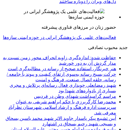
دل‌های ویران را دوباره ساختند
حضور زنان در مرزهای فناوری پیشرفته
فعالیت‌های علمی یک پژوهشگر ایرانی در حوزه ایمنی سازه‌ها
جدید
محبوب
تصادفی
حفاظت شده: اندازه‌گیری زاویه انحراف محور زمین نسبت به
مدار گردش آن به دور خورشید
هنر خبرنگار، استفاده صحیح از رسانه در مطالبه‌گری است
حرکت بسیج رسانه به‌سوی ارتقای کیفیت و پیوند با جامعه /
رسانه، حلقه اتصال صنعت، فرهنگ و امنیت
شهید رمضانعلی چوبداری فعال رسانه‌ای پرتلاش و مجری
بسیاری از یادواره‌های شهدا بود
مراسم گرامیداشت شهدای وطن در فردیس
محمدرضا کارگربرزی با حکم ابراهیم شریفی به عنوان
سرپرست اداره فرهنگ و ارشاد اسلامی شهرستان نظرآباد
معرفی شد.
آیین تشییع پیکر پاسدار جاوید الاثر شهید محمد یاسین بسحاق
و بسیجی شهید رحیم بسحاق در اشتهارد
بیانیه فرمانده سپاه امام حسن مجتبی علیه السلام استان