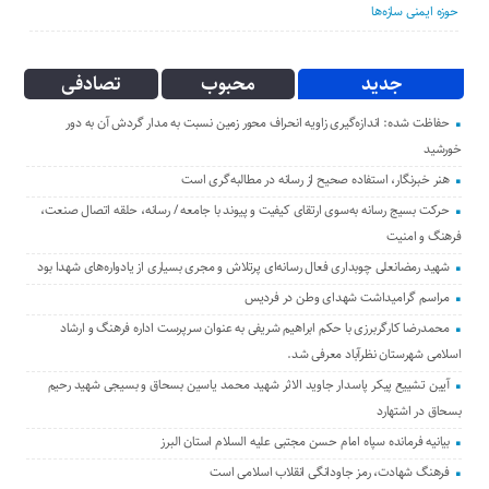
جدید
محبوب
تصادفی
حفاظت شده: اندازه‌گیری زاویه انحراف محور زمین نسبت به مدار گردش آن به دور
خورشید
هنر خبرنگار، استفاده صحیح از رسانه در مطالبه‌گری است
حرکت بسیج رسانه به‌سوی ارتقای کیفیت و پیوند با جامعه / رسانه، حلقه اتصال صنعت،
فرهنگ و امنیت
شهید رمضانعلی چوبداری فعال رسانه‌ای پرتلاش و مجری بسیاری از یادواره‌های شهدا بود
مراسم گرامیداشت شهدای وطن در فردیس
محمدرضا کارگربرزی با حکم ابراهیم شریفی به عنوان سرپرست اداره فرهنگ و ارشاد
اسلامی شهرستان نظرآباد معرفی شد.
آیین تشییع پیکر پاسدار جاوید الاثر شهید محمد یاسین بسحاق و بسیجی شهید رحیم
بسحاق در اشتهارد
بیانیه فرمانده سپاه امام حسن مجتبی علیه السلام استان البرز
فرهنگ شهادت، رمز جاودانگی انقلاب اسلامی است