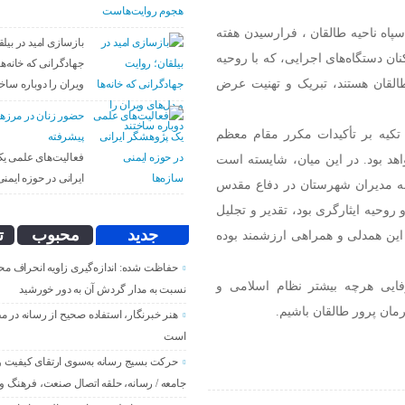
سپاه ناحیه طالقان ، فرارسیدن هفته
بازسازی امید در بیل
ان دستگاه‌های اجرایی، که با روحیه
جهادگرانی که خانه‌ها
لقان هستند، تبریک و تهنیت عرض
ویران را دوباره ساخت
حضور زنان در مرزه
 تکیه بر تأکیدات مکرر مقام معظم
پیشرفته
فعالیت‌های علمی ی
اهد بود. در این میان، شایسته است
ایرانی در حوزه ایمنی
مه مدیران شهرستان در دفاع مقدس
 روحیه ایثارگری بود، تقدیر و تجلیل
جدید
محبوب
ت
 این همدلی و همراهی ارزشمند بوده
حفاظت شده: اندازه‌گیری زاویه انحراف مح
فایی هرچه بیشتر نظام اسلامی و
نسبت به مدار گردش آن به دور خورشید
مان پرور طالقان باشیم.
هنر خبرنگار، استفاده صحیح از رسانه در م
است
حرکت بسیج رسانه به‌سوی ارتقای کیفیت و پ
جامعه / رسانه، حلقه اتصال صنعت، فرهنگ و 