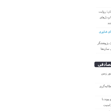
قان؛ روایت
 و دل‌های
ند
ای فناوری
ک پژوهشگر
 سازه‌ها
صادفی
ور زمین
طالبه‌گری
یوند با
امنیت