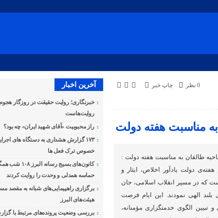
آخرین اخبار
0 نظر
چاپ خبر
خبرنگاری؛ روایت حقیقت در روزگار هجوم
روایت‌هاست
 به مناسبت هفته دولت
راز محبوبیت «آقای شهید ایران» چه بود؟
۱۷۳ گزارش هشداری به دستگاه های اجرای
خصوص ترک فعل ها
ناحیه طالقان به مناسبت هفته دولت :
کانون‌های بسیج رسانه ا
هفته‌ی دولت یادآور اخلاص، ایثار و
حماسه همدلی و وحدت را روایت کردند
ت که در مسیر انقلاب اسلامی، جان
برگزاری راهپیمایی‌های شبانه به مقصد مس
بلند الهی نمودند. این ایام فرصت
هیئت‌های البرز
و تبیین الگوی خدمتگزاری مؤمنانه،
بررسی وضعیت پرونده‌های مرتبط با گزار