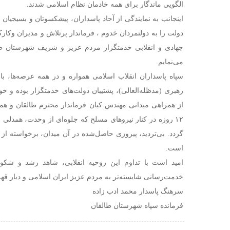
الگویی ماندگار برای همه خادمان نظام اسلامی شدند.
اینجانب به نمایندگی از آحاد پاسداران، پیشکسوتان و بسیجیان 
دولت را به دولتمردان خدوم ، فرماندار پرتلاش و مدیران وکارکن
جهادی و انقلابی خدمتگزار مردم عزیز و شریف شهرستان طا
می‌نمایم.
سپاه پاسداران انقلاب اسلامی همواره و در همه عرصه‌ها، با
رهبری (مدظله‌العالی)، پشتیبان دولت‌های خدمتگزار بوده و خو
از همراهی میدانی مهندس کیان فرماندار محترم طالقان و ه
۱۲ روزه در کنار نیروهای مسلح که جلوه‌ای از وحدت، همدلی و
گردد. بی‌تردید، پیروزی حاصل‌شده در آن میدان، برخواسته از
است.
امید است با تداوم این روحیه انقلابی، شاهد رشد و شکو
خدمت‌رسانی شایسته‌تر به مردم عزیز ایران اسلامی و دیار قهر
سرهنگ پاسدار محمد ادب زاده
فرمانده سپاه شهرستان طالقان