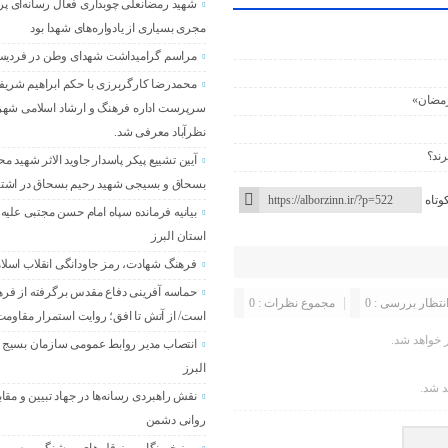
شهید رمضانعلی چوبداری فعال رسانه‌ای پر
مجری بسیاری از یادواره‌های شهدا بود
مراسم گرامیداشت شهدای وطن در فردی
محمدرضا کارگربرزی با حکم ابراهیم شریفی
سرپرست اداره فرهنگ و ارشاد اسلامی شه
نظرآباد معرفی شد.
ند؟
آیین تشییع پیکر پاسدار جاوید الاثر شهید م
بسحاق و بسیجی شهید رحیم بسحاق در اشته
وتاه
بیانیه فرمانده سپاه امام حسن مجتبی علیه 
استان البرز
فرهنگ شهادت، رمز جاودانگی انقلاب اسل
حماسه آفرینی دفاع مقدس برگرفته از فر
انتظار بررسی : 0
مجموع نظرات : 0
است/ از آتش تا افق؛ روایت استمرار مقاومت 
خواهد شد.
انتصاب مدیر روابط عمومی سازمان بسیج 
البرز
د شد.
نقش راهبردی رسانه‌ها در جهاد تبیین و مقاب
روانی دشمن