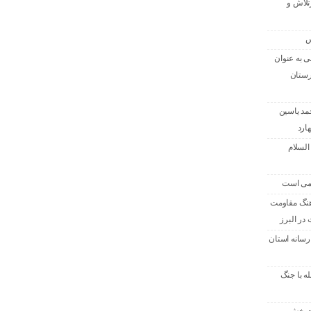
تلاش و
س
 به عنوان
رستان
حمد یاسین
ارد
السلام
امی است
هنگ مقاومت
در البرز
رسانه استان
له با جنگ