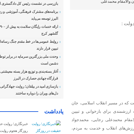
ن والامقام محمدعلی
بازرسی در نشست رئیس کل دادگستری اس
برنامه‌های مشترک فرهنگی، آموزشی و رسا
البرز توسعه می‌یابد
دولت :
ا
گلشهر کرج
روابط عمومی‌ها در خط مقدم جنگ رسانه‌ای
تبیین قرار دارند
وحدت ملی بزرگترین سرمایه در برابر توطئ
دشمن است
آغاز بسته‌بندی و توزیع هزار بسته معیشت
قرارگاه جهادی حصارک در البرز
بازسازی امید در بیلقان؛ روایت جهادگرانی ک
دل‌های ویران را دوباره ساختند
ست که در مسیر انقلاب اسلامی، جان
یادداشت
 ارزشمندی برای بازخوانی و تبیین
لامقام محمدعلی رجایی، محمدجواد
خبرنگاری؛ روایت ح
رزش‌های انقلاب و خدمت به مردم،
روزگار هجوم روایت