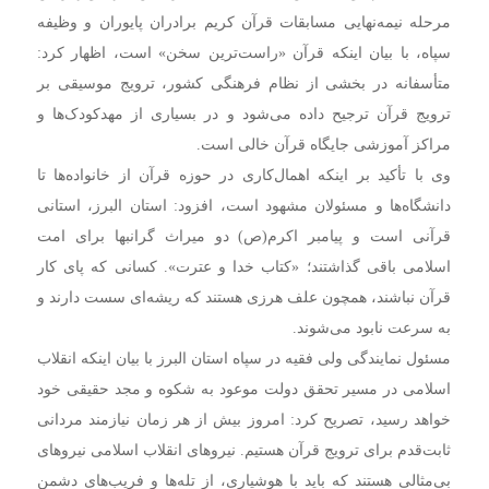
مرحله نیمه‌نهایی مسابقات قرآن کریم برادران پایوران و وظیفه
سپاه، با بیان اینکه قرآن «راست‌ترین سخن» است، اظهار کرد:
متأسفانه در بخشی از نظام فرهنگی کشور، ترویج موسیقی بر
ترویج قرآن ترجیح داده می‌شود و در بسیاری از مهدکودک‌ها و
مراکز آموزشی جایگاه قرآن خالی است.
وی با تأکید بر اینکه اهمال‌کاری در حوزه قرآن از خانواده‌ها تا
دانشگاه‌ها و مسئولان مشهود است، افزود: استان البرز، استانی
قرآنی است و پیامبر اکرم(ص) دو میراث گرانبها برای امت
اسلامی باقی گذاشتند؛ «کتاب خدا و عترت». کسانی که پای کار
قرآن نباشند، همچون علف هرزی هستند که ریشه‌ای سست دارند و
به سرعت نابود می‌شوند.
مسئول نمایندگی ولی فقیه در سپاه استان البرز با بیان اینکه انقلاب
اسلامی در مسیر تحقق دولت موعود به شکوه و مجد حقیقی خود
خواهد رسید، تصریح کرد: امروز بیش از هر زمان نیازمند مردانی
ثابت‌قدم برای ترویج قرآن هستیم. نیروهای انقلاب اسلامی نیروهای
بی‌مثالی هستند که باید با هوشیاری، از تله‌ها و فریب‌های دشمن