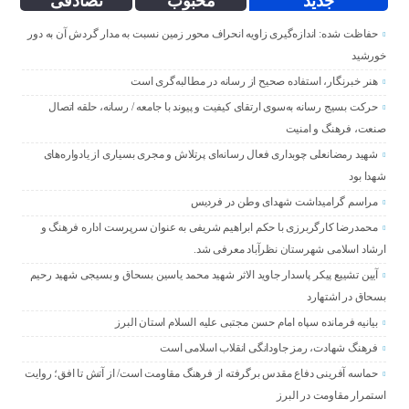
جدید
محبوب
تصادفی
حفاظت شده: اندازه‌گیری زاویه انحراف محور زمین نسبت به مدار گردش آن به دور
خورشید
هنر خبرنگار، استفاده صحیح از رسانه در مطالبه‌گری است
حرکت بسیج رسانه به‌سوی ارتقای کیفیت و پیوند با جامعه / رسانه، حلقه اتصال
صنعت، فرهنگ و امنیت
شهید رمضانعلی چوبداری فعال رسانه‌ای پرتلاش و مجری بسیاری از یادواره‌های
شهدا بود
مراسم گرامیداشت شهدای وطن در فردیس
محمدرضا کارگربرزی با حکم ابراهیم شریفی به عنوان سرپرست اداره فرهنگ و
ارشاد اسلامی شهرستان نظرآباد معرفی شد.
آیین تشییع پیکر پاسدار جاوید الاثر شهید محمد یاسین بسحاق و بسیجی شهید رحیم
بسحاق در اشتهارد
بیانیه فرمانده سپاه امام حسن مجتبی علیه السلام استان البرز
فرهنگ شهادت، رمز جاودانگی انقلاب اسلامی است
حماسه آفرینی دفاع مقدس برگرفته از فرهنگ مقاومت است/ از آتش تا افق؛ روایت
استمرار مقاومت در البرز