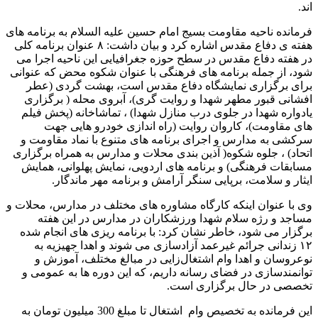
اند.
فرمانده ناحیه مقاومت بسیج امام حسین علیه السلام به برنامه های
هفته ی دفاع مقدس اشاره کرد و بیان داشت: ۸ عنوان برنامه کلی
در هفته دفاع مقدس در سطح حوزه جغرافیایی این ناحیه اجرا می
شود، از جمله برنامه های فرهنگی با عنوان شکوه محض که عنوانی
برای برگزاری نمایشگاه دفاع مقدس است، بهشت گردی (عطر
افشانی قبور مطهر شهدا و روایت گری)، آبروی محله ( برگزاری
یادواره شهدا در جلوی درب منازل شهدا) ، تماشاخانه (پخش فیلم
های مقاومت)، کاروان روایت (راه اندازی خودرو هایی جهت
سرکشی به مدارس و اجرای برنامه های متنوع با نماد مقاومت و
اتحاد) ، جلوه شکوه( آذین بندی محلات و مدارس به همراه برگزاری
مسابقات فرهنگی) و برنامه های اردویی، نمایش پهلوانی، همایش
ایثار و سلامت، برپایی سنگر آرامش و برنامه مهر ماندگار.
وی با عنوان اینکه کارگاه مشاوره های مختلف در مدارس، محلات و
مساجد و رژه سلام شهدا ورزشکاران در مدارس در این هفته
برگزار می شود، خاطر نشان کرد: با برنامه ریزی های انجام شده
۱۲ زندانی جرائم غیرعمد آزادسازی می شوند و اهدا جهیزیه به
نوعروسان و اهدا وام اشتغال‌زایی در مبالغ مختلف، آموزش و
توانمندسازی در فضای رسانه داریم، که این دوره ها به عمومی و
تخصصی در حال برگزاری است.
این فرمانده به تخصیص وام اشتغال تا مبلغ 300 میلیون تومان به