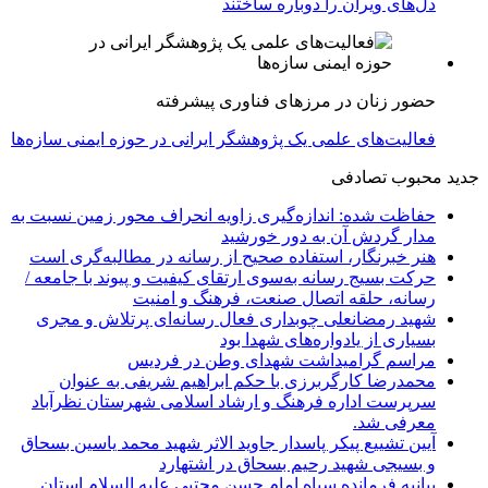
دل‌های ویران را دوباره ساختند
حضور زنان در مرزهای فناوری پیشرفته
فعالیت‌های علمی یک پژوهشگر ایرانی در حوزه ایمنی سازه‌ها
جدید
محبوب
تصادفی
حفاظت شده: اندازه‌گیری زاویه انحراف محور زمین نسبت به
مدار گردش آن به دور خورشید
هنر خبرنگار، استفاده صحیح از رسانه در مطالبه‌گری است
حرکت بسیج رسانه به‌سوی ارتقای کیفیت و پیوند با جامعه /
رسانه، حلقه اتصال صنعت، فرهنگ و امنیت
شهید رمضانعلی چوبداری فعال رسانه‌ای پرتلاش و مجری
بسیاری از یادواره‌های شهدا بود
مراسم گرامیداشت شهدای وطن در فردیس
محمدرضا کارگربرزی با حکم ابراهیم شریفی به عنوان
سرپرست اداره فرهنگ و ارشاد اسلامی شهرستان نظرآباد
معرفی شد.
آیین تشییع پیکر پاسدار جاوید الاثر شهید محمد یاسین بسحاق
و بسیجی شهید رحیم بسحاق در اشتهارد
بیانیه فرمانده سپاه امام حسن مجتبی علیه السلام استان