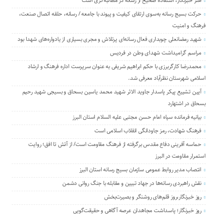
هنر خبرنگار، استفاده صحیح از رسانه در مطالبه‌گری است
حرکت بسیج رسانه به‌سوی ارتقای کیفیت و پیوند با جامعه / رسانه، حلقه اتصال صنعت،
فرهنگ و امنیت
شهید رمضانعلی چوبداری فعال رسانه‌ای پرتلاش و مجری بسیاری از یادواره‌های شهدا بود
مراسم گرامیداشت شهدای وطن در فردیس
محمدرضا کارگربرزی با حکم ابراهیم شریفی به عنوان سرپرست اداره فرهنگ و ارشاد
اسلامی شهرستان نظرآباد معرفی شد.
آیین تشییع پیکر پاسدار جاوید الاثر شهید محمد یاسین بسحاق و بسیجی شهید رحیم
بسحاق در اشتهارد
بیانیه فرمانده سپاه امام حسن مجتبی علیه السلام استان البرز
فرهنگ شهادت، رمز جاودانگی انقلاب اسلامی است
حماسه آفرینی دفاع مقدس برگرفته از فرهنگ مقاومت است/ از آتش تا افق؛ روایت
استمرار مقاومت در البرز
انتصاب مدیر روابط عمومی سازمان بسیج رسانه استان البرز
نقش راهبردی رسانه‌ها در جهاد تبیین و مقابله با جنگ روانی دشمن
روز خبرنگار،روز قلم‌های روشنگر و بصیرت‌بخش
روز خبرنگار؛ پاسداشت مجاهدان عرصه آگاهی و حقیقت‌گویی