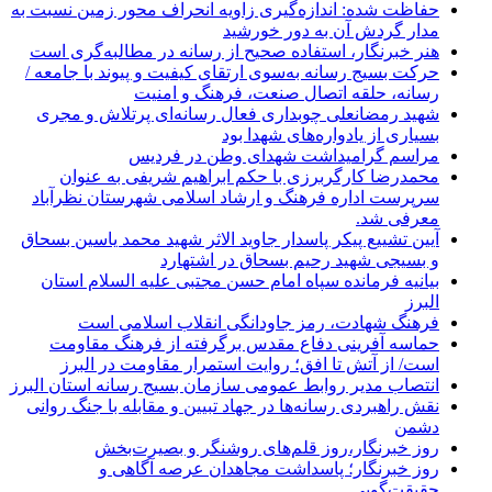
حفاظت شده: اندازه‌گیری زاویه انحراف محور زمین نسبت به
مدار گردش آن به دور خورشید
هنر خبرنگار، استفاده صحیح از رسانه در مطالبه‌گری است
حرکت بسیج رسانه به‌سوی ارتقای کیفیت و پیوند با جامعه /
رسانه، حلقه اتصال صنعت، فرهنگ و امنیت
شهید رمضانعلی چوبداری فعال رسانه‌ای پرتلاش و مجری
بسیاری از یادواره‌های شهدا بود
مراسم گرامیداشت شهدای وطن در فردیس
محمدرضا کارگربرزی با حکم ابراهیم شریفی به عنوان
سرپرست اداره فرهنگ و ارشاد اسلامی شهرستان نظرآباد
معرفی شد.
آیین تشییع پیکر پاسدار جاوید الاثر شهید محمد یاسین بسحاق
و بسیجی شهید رحیم بسحاق در اشتهارد
بیانیه فرمانده سپاه امام حسن مجتبی علیه السلام استان
البرز
فرهنگ شهادت، رمز جاودانگی انقلاب اسلامی است
حماسه آفرینی دفاع مقدس برگرفته از فرهنگ مقاومت
است/ از آتش تا افق؛ روایت استمرار مقاومت در البرز
انتصاب مدیر روابط عمومی سازمان بسیج رسانه استان البرز
نقش راهبردی رسانه‌ها در جهاد تبیین و مقابله با جنگ روانی
دشمن
روز خبرنگار،روز قلم‌های روشنگر و بصیرت‌بخش
روز خبرنگار؛ پاسداشت مجاهدان عرصه آگاهی و
حقیقت‌گویی