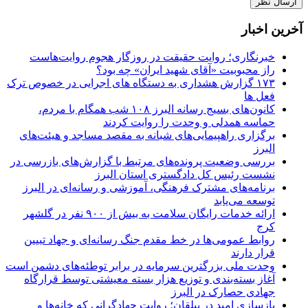
آخرین اخبار
خبرنگاری؛ روایت حقیقت در روزگار هجوم روایت‌هاست
راز محبوبیت «آقای شهید ایران» چه بود؟
۱۷۳ گزارش هشداری به دستگاه های اجرایی در خصوص ترک
فعل ها
کانون‌های بسیج رسانه البرز ۱۰۸ شب همگام با مردم،
حماسه همدلی و وحدت را روایت کردند
برگزاری راهپیمایی‌های شبانه به مقصد مساجد و هیئت‌های
البرز
بررسی وضعیت پرونده‌های مرتبط با گزارش‌های بازرسی در
نشست رئیس کل دادگستری استان البرز
برنامه‌های مشترک فرهنگی، آموزشی و رسانه‌ای در البرز
توسعه می‌یابد
ارائه خدمات رایگان سلامت به بیش از ۹۰۰ نفر در گلشهر
کرج
روابط عمومی‌ها در خط مقدم جنگ رسانه‌ای و جهاد تبیین
قرار دارند
وحدت ملی بزرگترین سرمایه در برابر توطئه‌های دشمن است
آغاز بسته‌بندی و توزیع هزار بسته معیشتی توسط قرارگاه
جهادی حصارک در البرز
بازسازی امید در بیلقان؛ روایت جهادگرانی که خانه‌ها و