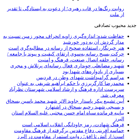
روایت رنگ‌ها در قاب رهبری؛ از دعوت به ایستادگی تا تقدیر
از ملت
جدید
محبوب
تصادفی
حفاظت شده: اندازه‌گیری زاویه انحراف محور زمین نسبت به
مدار گردش آن به دور خورشید
هنر خبرنگار، استفاده صحیح از رسانه در مطالبه‌گری است
حرکت بسیج رسانه به‌سوی ارتقای کیفیت و پیوند با جامعه /
رسانه، حلقه اتصال صنعت، فرهنگ و امنیت
شهید رمضانعلی چوبداری فعال رسانه‌ای پرتلاش و مجری
بسیاری از یادواره‌های شهدا بود
مراسم گرامیداشت شهدای وطن در فردیس
محمدرضا کارگربرزی با حکم ابراهیم شریفی به عنوان
سرپرست اداره فرهنگ و ارشاد اسلامی شهرستان نظرآباد
معرفی شد.
آیین تشییع پیکر پاسدار جاوید الاثر شهید محمد یاسین بسحاق
و بسیجی شهید رحیم بسحاق در اشتهارد
بیانیه فرمانده سپاه امام حسن مجتبی علیه السلام استان
البرز
فرهنگ شهادت، رمز جاودانگی انقلاب اسلامی است
حماسه آفرینی دفاع مقدس برگرفته از فرهنگ مقاومت
است/ از آتش تا افق؛ روایت استمرار مقاومت در البرز